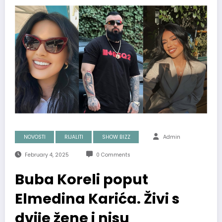
NOVOSTI
RIJALITI
SHOW BIZZ
Admin
February 4, 2025
0 Comments
Buba Koreli poput
Elmedina Karića. Živi s
dvije žene i nisu