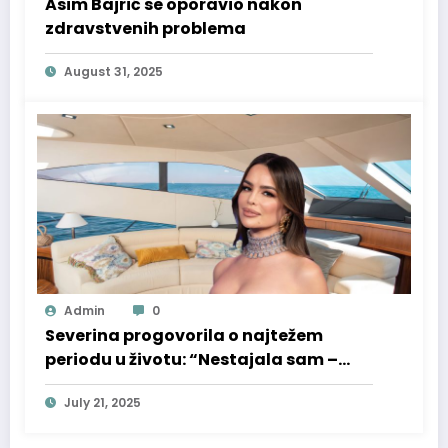
Asim Bajrić se oporavio nakon
zdravstvenih problema
August 31, 2025
Admin
0
Severina progovorila o najtežem
periodu u životu: “Nestajala sam –
fizički i psihički”
July 21, 2025