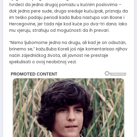
tvrdeći da jedna drugoj pomažu u kućnim poslovima –
dok jedna pere suđe, druga sređuje kuću.Ipak, priznaju da
im teško padaju periodi kada Buba nastupa van Bosne i
Hercegovine, jer tada nije kod kuće po dva-tri dana. Iako
mu vjeruju, strahuju od mogućnosti da ih prevari.
“Nismo ljubomorne jedna na drugu, ali kad je on odsutan,
brinemo se,” kažu.Buba Koreli još nije komentarisao njihov
način zajedničkog života, ali javnost ne prestaje
spekulisati o ovoj neobičnoj vezi.