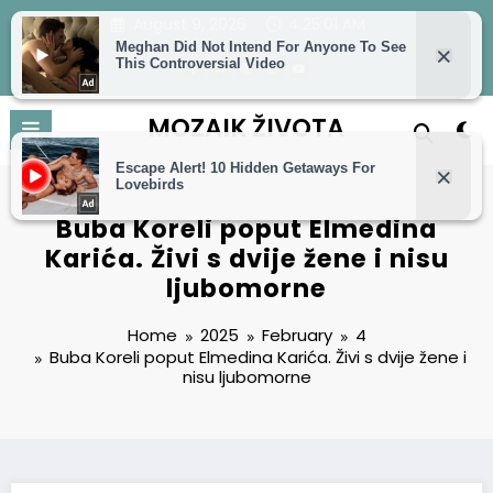
Skip
August 9, 2026
4:25:03 AM
to
content
MOZAIK ŽIVOTA
Buba Koreli poput Elmedina
Karića. Živi s dvije žene i nisu
ljubomorne
Home
2025
February
4
Buba Koreli poput Elmedina Karića. Živi s dvije žene i
nisu ljubomorne