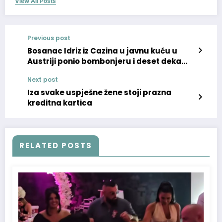
View All Posts
Previous post
Bosanac Idriz iz Cazina u javnu kuću u
Austriji ponio bombonjeru i deset deka
kafe
Next post
Iza svake uspješne žene stoji prazna
kreditna kartica
RELATED POSTS