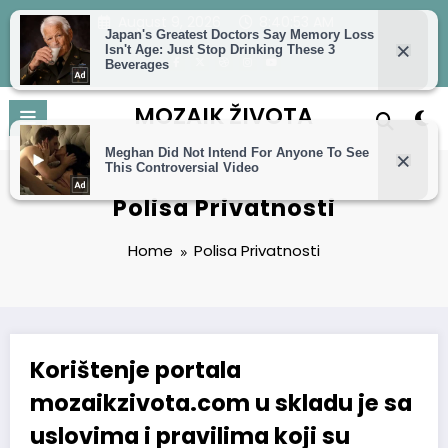
Skip
August 9, 2026
8:40:53 AM
to
content
MOZAIK ŽIVOTA
Polisa Privatnosti
Home
Polisa Privatnosti
Korištenje portala
mozaikzivota.com u skladu je sa
uslovima i pravilima koji su