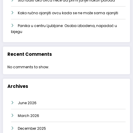
Šta raditi ako ovca neće da primi janje nakon poroda
Kako ručno ojanjiti ovcu kada se ne može sama ojanjiti
Panika u centru Ljubljane: Osoba izbodena, napadač u
bijegu
Recent Comments
No comments to show.
Archives
June 2026
March 2026
December 2025