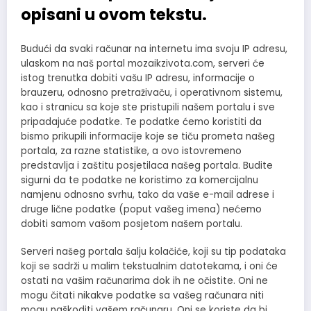
opisani u ovom tekstu.
Budući da svaki računar na internetu ima svoju IP adresu,
ulaskom na naš portal mozaikzivota.com, serveri će
istog trenutka dobiti vašu IP adresu, informacije o
brauzeru, odnosno pretraživaču, i operativnom sistemu,
kao i stranicu sa koje ste pristupili našem portalu i sve
pripadajuće podatke. Te podatke ćemo koristiti da
bismo prikupili informacije koje se tiču prometa našeg
portala, za razne statistike, a ovo istovremeno
predstavlja i zaštitu posjetilaca našeg portala. Budite
sigurni da te podatke ne koristimo za komercijalnu
namjenu odnosno svrhu, tako da vaše e-mail adrese i
druge lične podatke (poput vašeg imena) nećemo
dobiti samom vašom posjetom našem portalu.
Serveri našeg portala šalju kolačiće, koji su tip podataka
koji se sadrži u malim tekstualnim datotekama, i oni će
ostati na vašim računarima dok ih ne očistite. Oni ne
mogu čitati nikakve podatke sa vašeg računara niti
mogu naškoditi vašem računaru. Oni se koriste da bi