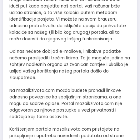
idući put kada posjetite naš portal, vaš računar brže
učitao stranice, a to vrše kolačići putem metodom
identifikacije posjeta. Vi možete na svom brauzeru
odnosno pretraživaču da isključite opciju da prihvatate
kolačiće sa našeg (ili bilo kog drugog) portala, ali to
može dovesti do njegovog lošijeg funkcionisanja.
Od nas nećete dobijati e-mailove, i nikakve podatke
nećemo proslijediti trećim licima. To je moguće jedino na
zahtjev nadležnih organa uz zvaničan zahtjev i ukoliko je
usljed vašeg korištenja našeg portala došlo do
zloupotrebe.
Na mozaikzivota.com možda budete pronašli linkove
odnosno poveznice ka spoljašnjim stranicama, a one
mogu da sadrže oglase. Portal mozaikzivota.com nije
odgovoran za njihove postupke u vezi privatnosti i
sadržaja koji tamo ostavite.
Korištenjem portala mozaikzivota.com pristajete na
prikupljanje i upotrebu navedenih podataka od strane